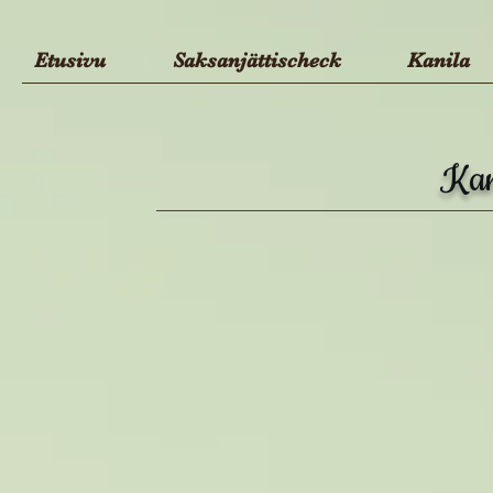
Etusivu
Saksanjättischeck
Kanila
Kan