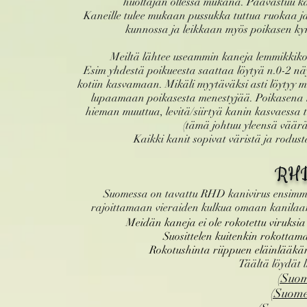
huoltajan ollessa mukana. Päävastuu kan
Kaneille tulee mukaan pussukka tuttua ruokaa ja 
kunnossa ja leikkaan myös poikasen ky
Meiltä lähtee useammin kaneja lemmikkikote
Esim yhdestä poikueesta saattaa löytyä n.0-2 näy
kotiin kasvamaan.
Mikäli myytäväksi asti löytyy 
lupaamaan poikasesta menestyjää. Poikasena ku
hieman muuttua, levitä/siirtyä kanin kasvaessa ta
(tämä johtuu yleensä väärä
Kaikki kanit sopivat väristä ja rodus
RH
Suomessa on tavattu RHD kanivirus ensimmäi
rajoittamaan vieraiden kulkua omaan kanilaani.
Meidän kaneja ei ole rokotettu viruksia 
Suosittelen kuitenkin rokottam
Rokotushinta riippuen eläinlääkäri
Täältä löydät l
(Suom
(Suome