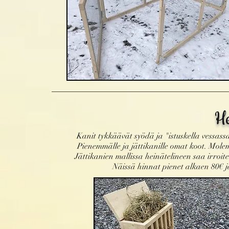
He
Kanit tykkäävät syödä ja "istuskella vessa
Pienemmälle ja jättikanille omat koot. Mole
Jättikanien mallissa heinätelineen saa irroit
Näissä hinnat pienet alkaen 80€ j