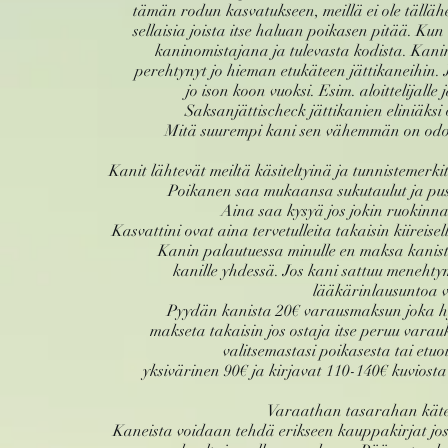
tämän rodun kasvatukseen,
meillä ei ole tällä
sellaisia joista itse haluan poikasen pitää.
Kun 
kaninomistajana ja tulevasta kodista. Kanin
perehtynyt jo
hieman etukäteen jättikaneihin. J
jo
ison koon vuoksi. Esim. aloittelijalle
Saksanjättischeck jättikanien eliniäksi
Mitä suurempi kani sen vähemmän on odote
Kanit lähtevät meiltä käsiteltyinä ja tunnistemerki
Poikanen saa mukaansa sukutaulut ja pu
Aina saa kysyä jos jokin ruokinna
Kasvattini ovat aina tervetulleita takaisin kiireise
Kanin palautuessa minulle en maksa kanis
kanille yhdessä. Jos kani sattuu meneht
lääkärinlausuntoa 
Pyydän kanista 20€ varausmaksun joka h
makseta takaisin jos ostaja itse peruu vara
valitsemastasi poikasesta tai etu
yksivärinen 90€ ja kirjavat 110-140€ kuviost
Varaathan tasarahan käte
Kaneista voidaan tehdä erikseen kauppakirjat jos