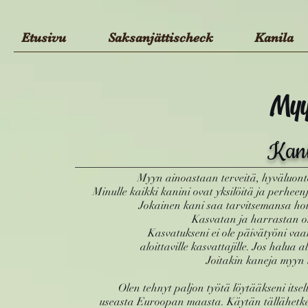
Etusivu
Saksanjättischeck
Kanila
Myy
Kani
Myyn ainoastaan terveitä, hyväluont
Minulle kaikki kanini ovat yksilöitä ja perheen
Jokainen kani saa tarvitsemansa hoid
Kasvatan ja harrastan om
Kasvatukseni ei ole päivätyöni va
aloittaville kasvattajille.
Jos halua a
Joitakin kaneja myyn t
Olen tehnyt paljon työtä löytääkseni itsel
useasta Euroopan maasta.
Käytän tällähetke