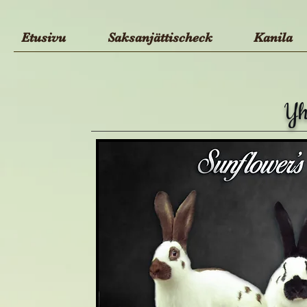
Etusivu
Saksanjättischeck
Kanila
Yh