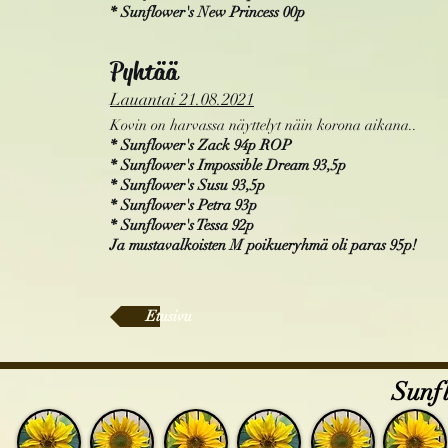
* Sunflower's New Princess 00p
Pyhtää
Lauantai
21.08.2021
Kovin on harvassa näyttelyt näin korona aikana..
* Sunflower's Zack 94p ROP
* Sunflower's Impossible Dream 93,5p
* Sunflower's Susu 93,5p
* Sunflower's Petra 93p
* Sunflower's Tessa 92p
Ja mustavalkoisten M poikueryhmä oli paras 95p!
Etusivu
Sunfl