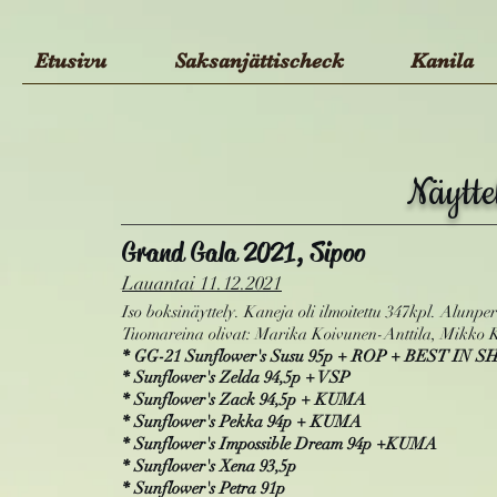
Etusivu
Saksanjättischeck
Kanila
Näytte
Grand Gala 2021, Sipoo
Lauantai
11.12.2021
Iso boksinäyttely. Kaneja oli ilmoitettu 347kpl. Alunper
Tuomareina olivat: Marika Koivunen-Anttila, Mikko 
* GG-21 Sunflower's Susu 95p + ROP + BEST IN 
* Sunflower's Zelda 94,5p + VSP
* Sunflower's Zack 94,5p + KUMA
* Sunflower's Pekka 94p + KUMA
* Sunflower's Impossible Dream 94p +KUMA
* Sunflower's Xena 93,5p
* Sunflower's Petra 91p